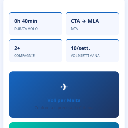
0h 40min
CTA → MLA
DURATA VOLO
IATA
2+
10/sett.
COMPAGNIE
VOLI/SETTIMANA
✈
Voli per Malta
Confronta e prenota da Catania