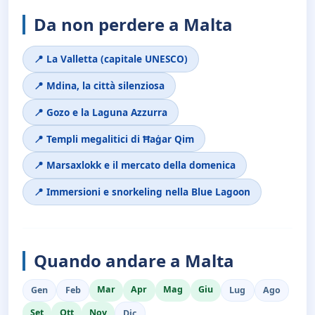
Da non perdere a Malta
📍 La Valletta (capitale UNESCO)
📍 Mdina, la città silenziosa
📍 Gozo e la Laguna Azzurra
📍 Templi megalitici di Ħaġar Qim
📍 Marsaxlokk e il mercato della domenica
📍 Immersioni e snorkeling nella Blue Lagoon
Quando andare a Malta
Mar
Apr
Mag
Giu
Gen
Feb
Lug
Ago
Set
Ott
Nov
Dic