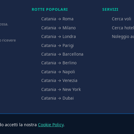
ROTTE POPOLARI
SERVIZI
Catania → Roma
Cerca voli
ossa.
Catania → Milano
Cerca hote
Catania → Londra
Noleggio a
mo ricevere
Catania → Parigi
Catania → Barcellona
Catania → Berlino
Catania → Napoli
Catania → Venezia
Catania → New York
Catania → Dubai
o accetti la nostra
Cookie Policy
.
© 2025 Aeroporto Catania.it – Tutti i diritti riservati
Privacy
·
Cookie
·
Chi siam