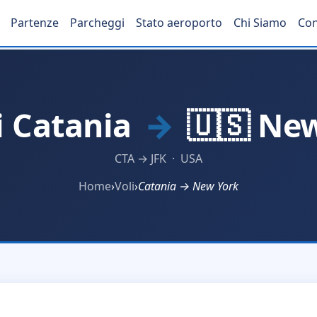
Partenze
Parcheggi
Stato aeroporto
Chi Siamo
Con
i Catania
→
🇺🇸 Ne
CTA → JFK · USA
Home
›
Voli
›
Catania → New York