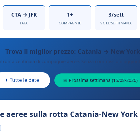
CTA → JFK
1+
3/sett
IATA
COMPAGNIE
VOLI/SETTIMANA
Trova il miglior prezzo: Catania → New York
fronta centinaia di compagnie aeree. Senza commissioni aggiunt
✈ Tutte le date
📅 Prossima settimana (15/08/2026)
 aeree sulla rotta Catania-New York