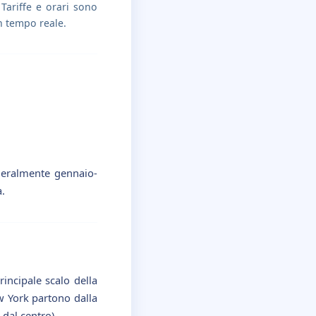
Tariffe e orari sono
in tempo reale.
eneralmente gennaio-
a.
rincipale scalo della
ew York partono dalla
dal centro).