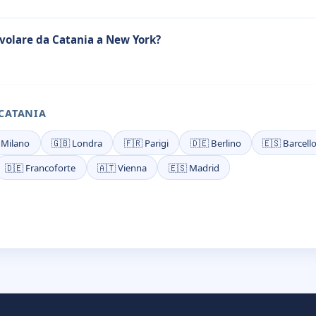
volare da Catania a New York?
 CATANIA
 Milano
🇬🇧 Londra
🇫🇷 Parigi
🇩🇪 Berlino
🇪🇸 Barcell
🇩🇪 Francoforte
🇦🇹 Vienna
🇪🇸 Madrid