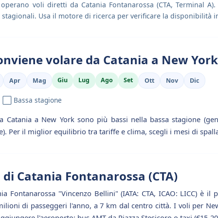
operano voli diretti da Catania Fontanarossa (CTA, Terminal A). 
 stagionali. Usa il motore di ricerca per verificare la disponibilità 
nviene volare da Catania a New York
Giu
Lug
Ago
Set
Apr
Mag
Ott
Nov
Dic
 | ⬜ Bassa stagione
 da Catania a New York sono più bassi nella bassa stagione (g
 Per il miglior equilibrio tra tariffe e clima, scegli i mesi di spall
 di Catania Fontanarossa (CTA)
ia Fontanarossa "Vincenzo Bellini" (IATA: CTA, ICAO: LICC) è il p
 milioni di passeggeri l'anno, a 7 km dal centro città. I voli per N
giungere l'aeroporto: bus AMT da Piazza Stesicoro o taxi (€15-20 