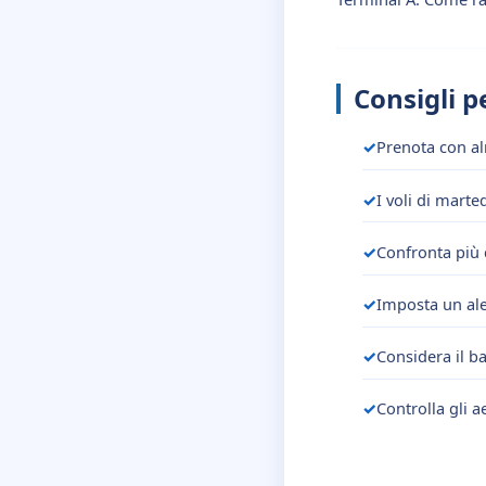
Consigli p
Prenota con al
I voli di mart
Confronta più 
Imposta un ale
Considera il b
Controlla gli a