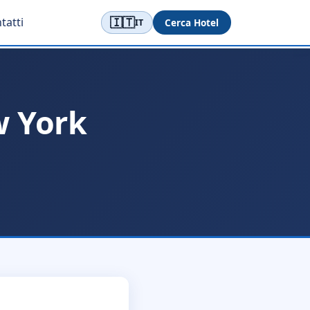
🇮🇹
tatti
Cerca Hotel
IT
w York