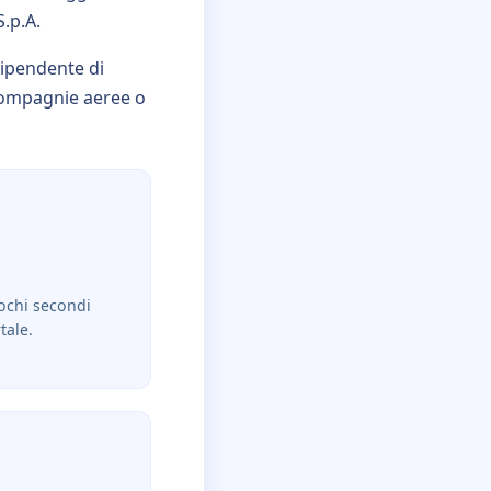
S.p.A.
dipendente di
 compagnie aeree o
pochi secondi
tale.