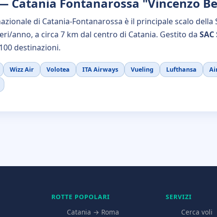
 — Catania Fontanarossa "Vincenzo Bel
zionale di Catania-Fontanarossa è il principale scalo della S
eri/anno, a circa 7 km dal centro di Catania. Gestito da
SAC 
 100 destinazioni.
Wizz Air
Volotea
ITA Airways
Vueling
Lufthansa
Ai
ROTTE POPOLARI
SERVIZI
Catania → Roma
Cerca voli