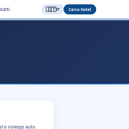
🇮🇹
tatti
Cerca Hotel
IT
el e noleggi auto