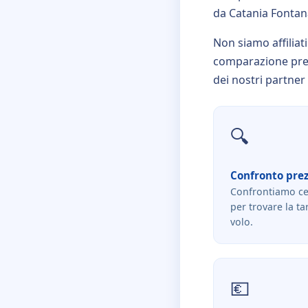
da Catania Fontanar
Non siamo affiliat
comparazione prez
dei nostri partner a
🔍
Confronto prez
Confrontiamo ce
per trovare la ta
volo.
💶