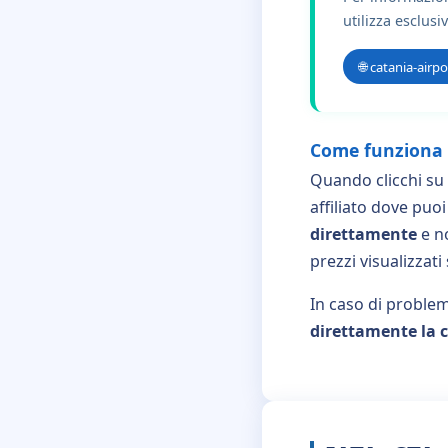
utilizza esclusi
🌐 catania-airp
Come funziona 
Quando clicchi su "
affiliato dove pu
direttamente
e no
prezzi visualizzat
In caso di problem
direttamente la