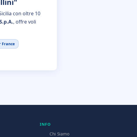
lini"
icilia con oltre 10
S.p.A.
, offre voli
r France
INFO
Chi Siamo