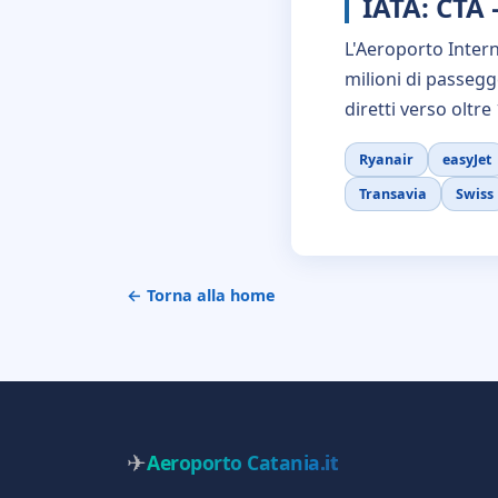
IATA: CTA
L'Aeroporto Interna
milioni di passegg
diretti verso oltre
Ryanair
easyJet
Transavia
Swiss
← Torna alla home
✈
Aeroporto Catania
.it