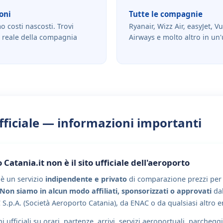
oni
Tutte le compagnie
costi nascosti. Trovi
Ryanair, Wizz Air, easyJet, Vu
 reale della compagnia
Airways e molto altro in un'
fficiale — informazioni importanti
 Catania.it non è il sito ufficiale dell'aeroporto
è un servizio
indipendente e privato
di comparazione prezzi per v
Non siamo in alcun modo affiliati, sponsorizzati o approvati
dal
 S.p.A. (Società Aeroporto Catania), da ENAC o da qualsiasi altro e
 ufficiali su orari, partenze, arrivi, servizi aeroportuali, parcheggi