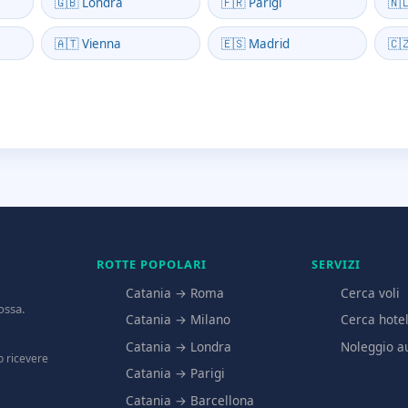
🇬🇧 Londra
🇫🇷 Parigi
🇳
🇦🇹 Vienna
🇪🇸 Madrid
🇨
ROTTE POPOLARI
SERVIZI
Catania → Roma
Cerca voli
ossa.
Catania → Milano
Cerca hote
Catania → Londra
Noleggio a
mo ricevere
Catania → Parigi
Catania → Barcellona