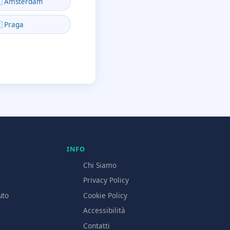
🇱 Amsterdam
 Praga
INFO
Chi Siamo
l
Privacy Policy
uto
Cookie Policy
Accessibilità
Contatti