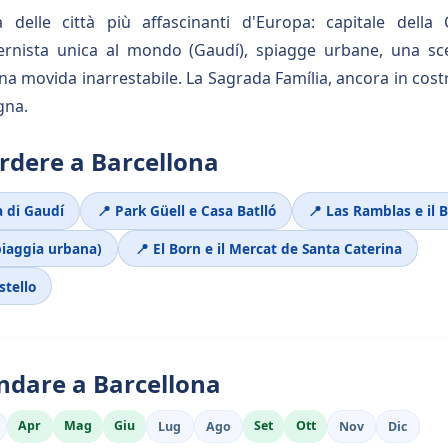
 delle città più affascinanti d'Europa: capitale della 
ernista unica al mondo (Gaudí), spiagge urbane, una s
a movida inarrestabile. La Sagrada Família, ancora in costru
gna.
rdere a Barcellona
a di Gaudí
📍 Park Güell e Casa Batlló
📍 Las Ramblas e il B
piaggia urbana)
📍 El Born e il Mercat de Santa Caterina
stello
dare a Barcellona
Apr
Mag
Giu
Set
Ott
Lug
Ago
Nov
Dic