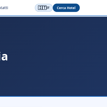
🇮🇹
tatti
Cerca Hotel
IT
ia