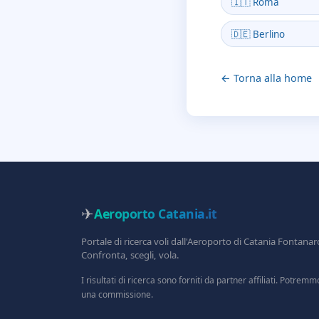
🇮🇹 Roma
🇩🇪 Berlino
← Torna alla home
✈
Aeroporto Catania
.it
Portale di ricerca voli dall'Aeroporto di Catania Fontanar
Confronta, scegli, vola.
I risultati di ricerca sono forniti da partner affiliati. Potrem
una commissione.