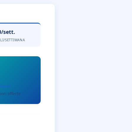
0/sett.
LI/SETTIMANA
llona
iori offerte