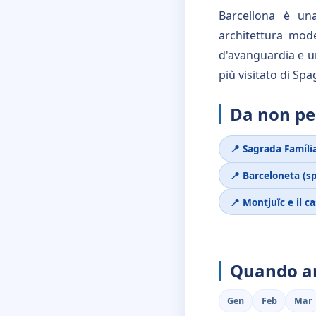
Barcellona è una
architettura mod
d'avanguardia e un
più visitato di Spa
Da non pe
📍 Sagrada Famíli
📍 Barceloneta (s
📍 Montjuïc e il ca
Quando an
Gen
Feb
Mar