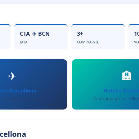
CTA → BCN
3+
1
IATA
COMPAGNIE
VO
✈
🏨
 per Barcellona
Hotel a Barce
 e prenota da Catania
Confronta prezzi · Migl
cellona