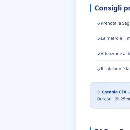
Consigli pr
Prenota la Sag
La metro è il m
Attenzione ai 
Il catalano è 
✈
Catania CTA 
Durata: ~2h 25mi