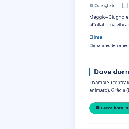
🟢 Consigliato | ⬜ 
Maggio–Giugno e S
affollato ma vibra
Clima
Clima mediterraneo: 
Dove dorm
Eixample (central
animato), Gràcia (
🏨 Cerca hotel a