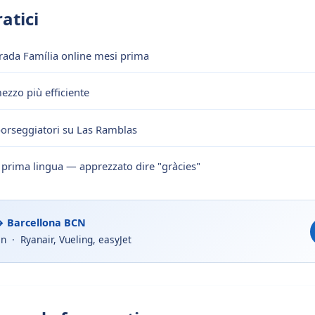
atici
rada Família online mesi prima
ezzo più efficiente
borseggiatori su Las Ramblas
la prima lingua — apprezzato dire "gràcies"
→ Barcellona BCN
n · Ryanair, Vueling, easyJet