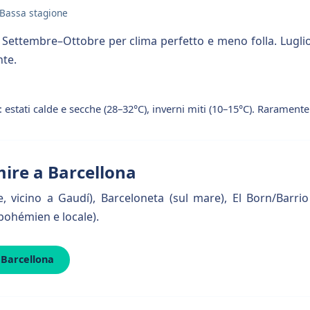
Bassa stagione
ettembre–Ottobre per clima perfetto e meno folla. Lugli
nte.
estati calde e secche (28–32°C), inverni miti (10–15°C). Raramente 
ire a Barcellona
e, vicino a Gaudí), Barceloneta (sul mare), El Born/Barrio
bohémien e locale).
 Barcellona