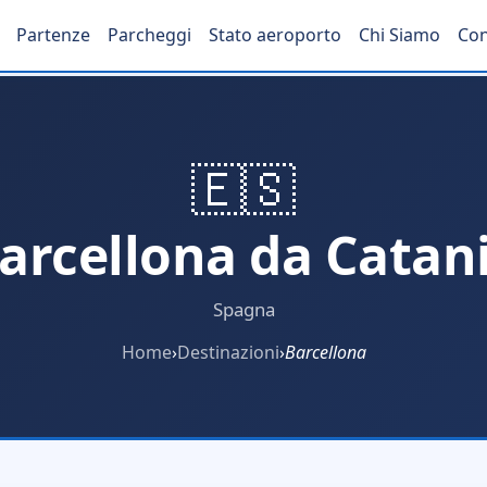
Partenze
Parcheggi
Stato aeroporto
Chi Siamo
Con
🇪🇸
arcellona da Catan
Spagna
Home
›
Destinazioni
›
Barcellona