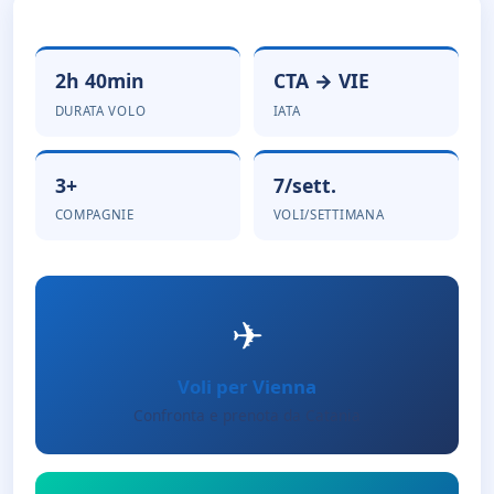
2h 40min
CTA → VIE
DURATA VOLO
IATA
3+
7/sett.
COMPAGNIE
VOLI/SETTIMANA
✈
Voli per Vienna
Confronta e prenota da Catania