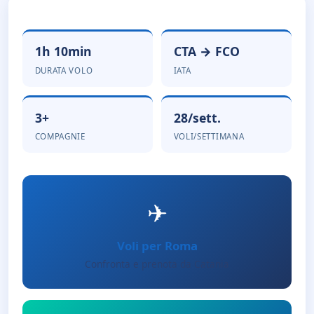
1h 10min
CTA → FCO
DURATA VOLO
IATA
3+
28/sett.
COMPAGNIE
VOLI/SETTIMANA
✈
Voli per Roma
Confronta e prenota da Catania