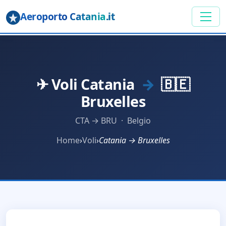
Aeroporto Catania
.it
✈ Voli Catania
→
🇧🇪
Bruxelles
CTA → BRU · Belgio
Home
›
Voli
›
Catania → Bruxelles