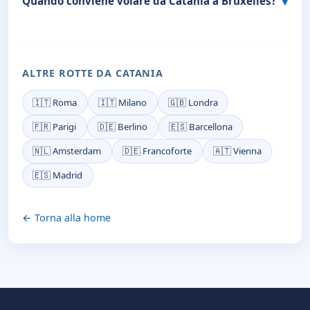
Quando conviene volare da Catania a Bruxelles?
ALTRE ROTTE DA CATANIA
🇮🇹 Roma
🇮🇹 Milano
🇬🇧 Londra
🇫🇷 Parigi
🇩🇪 Berlino
🇪🇸 Barcellona
🇳🇱 Amsterdam
🇩🇪 Francoforte
🇦🇹 Vienna
🇪🇸 Madrid
← Torna alla home