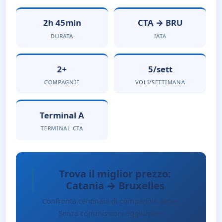
2h 45min
CTA → BRU
DURATA
IATA
2+
5/sett
COMPAGNIE
VOLI/SETTIMANA
Terminal A
TERMINAL CTA
Trova il miglior prezzo:
Catania → Bruxelles
Confronta centinaia di compagnie aeree.
Senza commissioni aggiuntive.