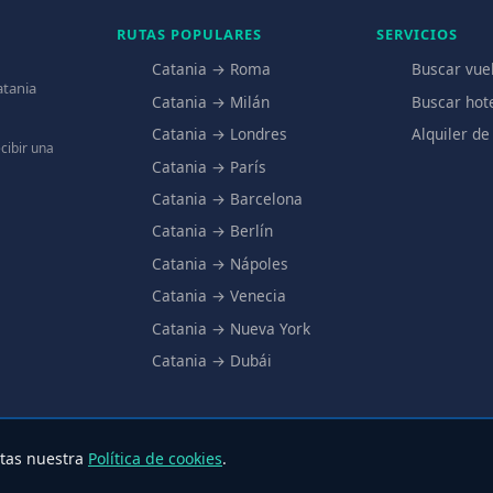
RUTAS POPULARES
SERVICIOS
Catania → Roma
Buscar vue
atania
Catania → Milán
Buscar hot
Catania → Londres
Alquiler de
cibir una
Catania → París
Catania → Barcelona
Catania → Berlín
Catania → Nápoles
Catania → Venecia
Catania → Nueva York
Catania → Dubái
ptas nuestra
Política de cookies
.
eroporto Catania.it – Todos los derechos reservados
Privacy
·
Cookie
·
Quién