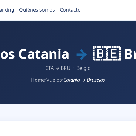
arking
Quiénes somos
Contacto
os Catania
→
🇧🇪 B
CTA → BRU · Belgio
Home
›
Vuelos
›
Catania → Bruselas