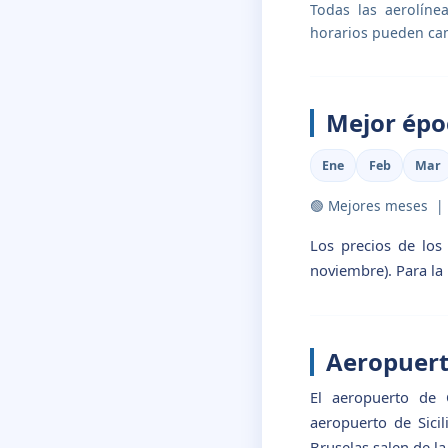
Todas las aerolíne
horarios pueden ca
Mejor épo
Ene
Feb
Mar
🟢 Mejores meses 
Los precios de los
noviembre). Para la
Aeropuert
El aeropuerto de C
aeropuerto de Sici
Bruselas salen de la