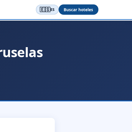
🇪🇸
Buscar hoteles
ES
ruselas