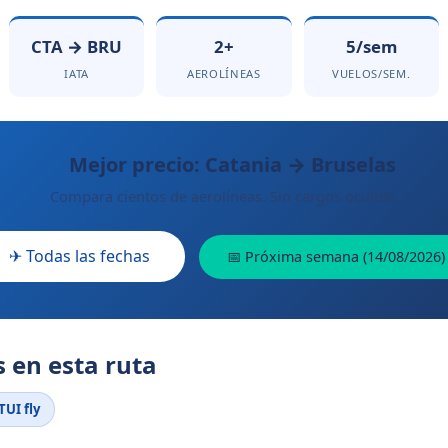
CTA → BRU
2+
5/sem
IATA
AEROLÍNEAS
VUELOS/SEM.
Mejor precio: Catania → Bruselas
Compara cientos de aerolíneas. Sin cargos ocultos.
✈ Todas las fechas
📅 Próxima semana (14/08/2026)
 en esta ruta
TUI fly