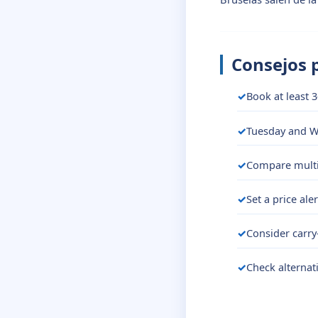
Consejos 
Book at least 3
Tuesday and We
Compare multip
Set a price ale
Consider carry
Check alternat