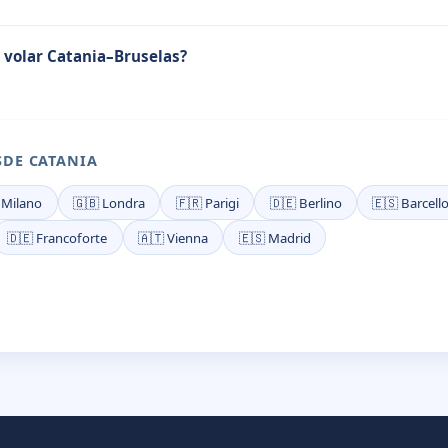
 volar Catania–Bruselas?
SDE CATANIA
 Milano
🇬🇧 Londra
🇫🇷 Parigi
🇩🇪 Berlino
🇪🇸 Barcell
🇩🇪 Francoforte
🇦🇹 Vienna
🇪🇸 Madrid