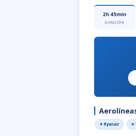
2h 45min
DURACIÓN
Aerolíneas
✈ Ryanair
✈ 