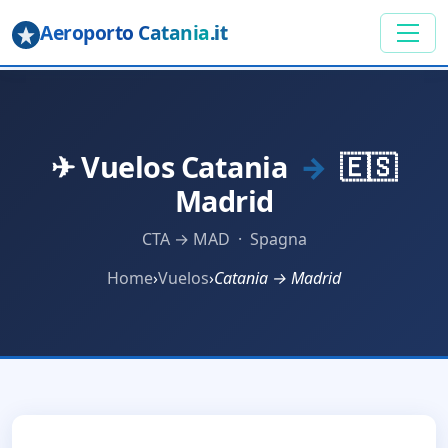
Aeroporto Catania
.it
✈ Vuelos Catania
→
🇪🇸
Madrid
CTA → MAD · Spagna
Home
›
Vuelos
›
Catania → Madrid