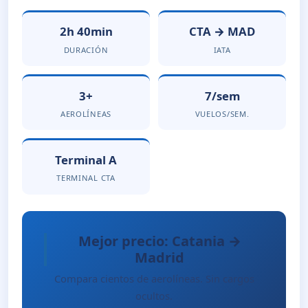
2h 40min
CTA → MAD
DURACIÓN
IATA
3+
7/sem
AEROLÍNEAS
VUELOS/SEM.
Terminal A
TERMINAL CTA
Mejor precio: Catania →
Madrid
Compara cientos de aerolíneas. Sin cargos
ocultos.