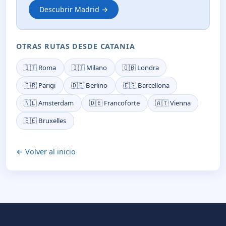
Descubrir Madrid →
OTRAS RUTAS DESDE CATANIA
🇮🇹 Roma
🇮🇹 Milano
🇬🇧 Londra
🇫🇷 Parigi
🇩🇪 Berlino
🇪🇸 Barcellona
🇳🇱 Amsterdam
🇩🇪 Francoforte
🇦🇹 Vienna
🇧🇪 Bruxelles
← Volver al inicio