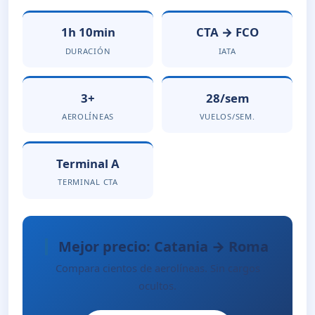
1h 10min
CTA → FCO
DURACIÓN
IATA
3+
28/sem
AEROLÍNEAS
VUELOS/SEM.
Terminal A
TERMINAL CTA
Mejor precio: Catania → Roma
Compara cientos de aerolíneas. Sin cargos
ocultos.