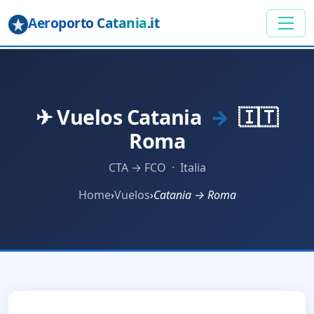
Aeroporto Catania
.it
✈ Vuelos Catania
→
🇮🇹
Roma
CTA → FCO · Italia
Home
›
Vuelos
›
Catania → Roma