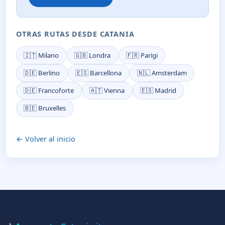
OTRAS RUTAS DESDE CATANIA
🇮🇹 Milano
🇬🇧 Londra
🇫🇷 Parigi
🇩🇪 Berlino
🇪🇸 Barcellona
🇳🇱 Amsterdam
🇩🇪 Francoforte
🇦🇹 Vienna
🇪🇸 Madrid
🇧🇪 Bruxelles
← Volver al inicio