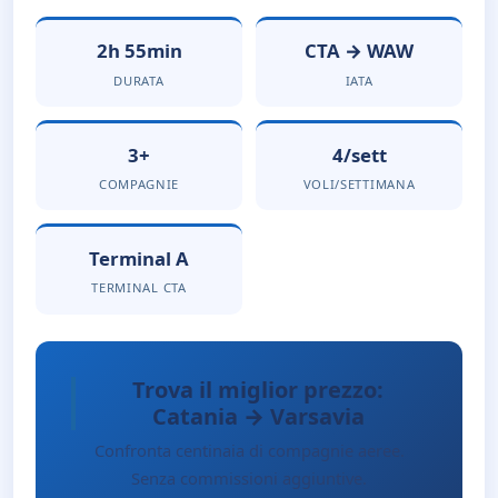
2h 55min
CTA → WAW
DURATA
IATA
3+
4/sett
COMPAGNIE
VOLI/SETTIMANA
Terminal A
TERMINAL CTA
Trova il miglior prezzo:
Catania → Varsavia
Confronta centinaia di compagnie aeree.
Senza commissioni aggiuntive.