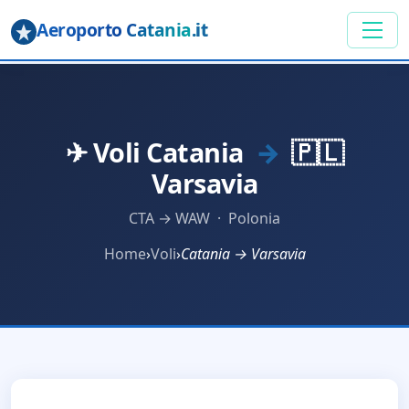
Aeroporto Catania
.it
✈ Voli Catania
→
🇵🇱
Varsavia
CTA → WAW · Polonia
Home
›
Voli
›
Catania → Varsavia