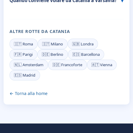
Quando conviene volare da Catania a Varsavia?
ALTRE ROTTE DA CATANIA
🇮🇹 Roma
🇮🇹 Milano
🇬🇧 Londra
🇫🇷 Parigi
🇩🇪 Berlino
🇪🇸 Barcellona
🇳🇱 Amsterdam
🇩🇪 Francoforte
🇦🇹 Vienna
🇪🇸 Madrid
← Torna alla home