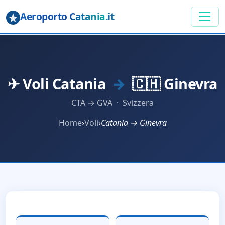
Aeroporto Catania
.it
✈ Voli Catania
→
🇨🇭 Ginevra
CTA → GVA · Svizzera
Home
›
Voli
›
Catania → Ginevra