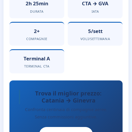
2h 25min
CTA → GVA
DURATA
IATA
2+
5/sett
COMPAGNIE
VOLI/SETTIMANA
Terminal A
TERMINAL CTA
Trova il miglior prezzo:
Catania → Ginevra
Confronta centinaia di compagnie aeree.
Senza commissioni aggiuntive.