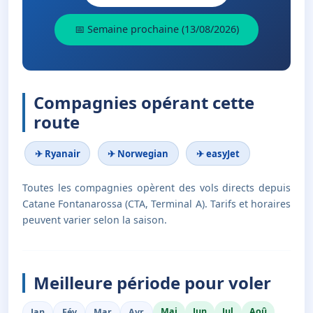
📅 Semaine prochaine (13/08/2026)
Compagnies opérant cette
route
✈ Ryanair
✈ Norwegian
✈ easyJet
Toutes les compagnies opèrent des vols directs depuis
Catane Fontanarossa (CTA, Terminal A). Tarifs et horaires
peuvent varier selon la saison.
Meilleure période pour voler
Mai
Jun
Jul
Aoû
Jan
Fév
Mar
Avr