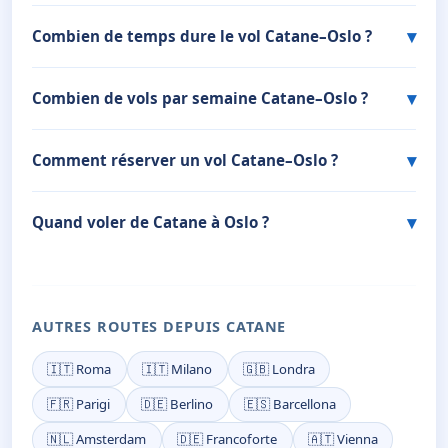
Combien de temps dure le vol Catane–Oslo ?
Combien de vols par semaine Catane–Oslo ?
Comment réserver un vol Catane–Oslo ?
Quand voler de Catane à Oslo ?
AUTRES ROUTES DEPUIS CATANE
🇮🇹 Roma
🇮🇹 Milano
🇬🇧 Londra
🇫🇷 Parigi
🇩🇪 Berlino
🇪🇸 Barcellona
🇳🇱 Amsterdam
🇩🇪 Francoforte
🇦🇹 Vienna