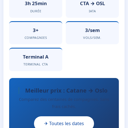
3h 25min
CTA → OSL
DURÉE
IATA
3+
3/sem
COMPAGNIES
VOLS/SEM.
Terminal A
TERMINAL CTA
Meilleur prix : Catane → Oslo
Comparez des centaines de compagnies. Sans
frais cachés.
✈ Toutes les dates