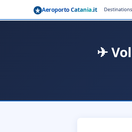
Aeroporto Catania
.it
Destination
✈ Vo