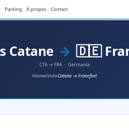
s
Parking
À propos
Contact
ls Catane
→
🇩🇪 Fra
CTA → FRA · Germania
Home
›
Vols
›
Catane → Francfort