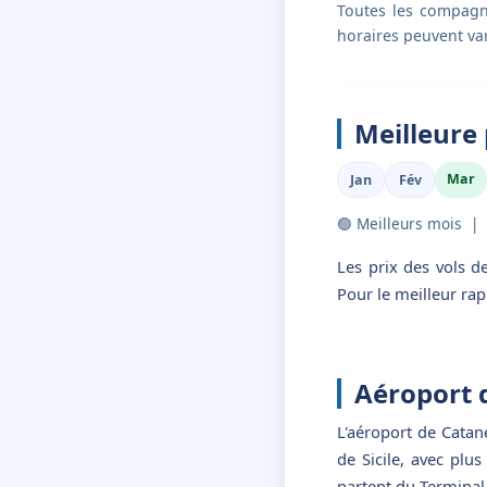
Toutes les compagni
horaires peuvent var
Meilleure 
Mar
Jan
Fév
🟢 Meilleurs mois |
Les prix des vols d
Pour le meilleur rap
Aéroport 
L'aéroport de Catane
de Sicile, avec plu
partent du Terminal