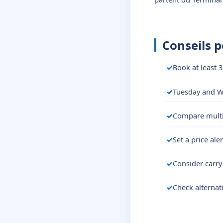
Conseils 
Book at least 3
Tuesday and We
Compare multip
Set a price ale
Consider carry
Check alternat