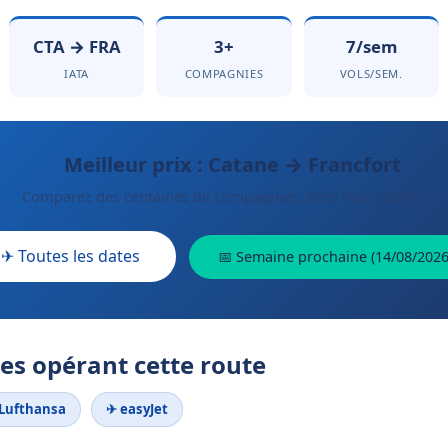
CTA → FRA
3+
7/sem
IATA
COMPAGNIES
VOLS/SEM.
Meilleur prix : Catane → Francfort
Comparez des centaines de compagnies. Sans frais cachés.
✈ Toutes les dates
📅 Semaine prochaine (14/08/2026
s opérant cette route
Lufthansa
✈ easyJet