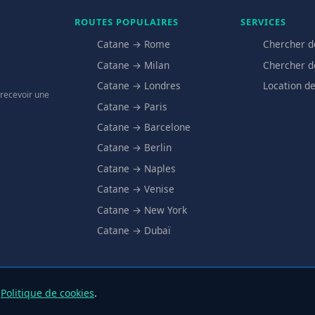
ROUTES POPULAIRES
SERVICES
Catane → Rome
Chercher d
Catane → Milan
Chercher d
Catane → Londres
Location de
 recevoir une
Catane → Paris
Catane → Barcelone
Catane → Berlin
Catane → Naples
Catane → Venise
Catane → New York
Catane → Dubaï
e
Politique de cookies
.
© 2025 Aeroporto Catania.it – Tous droits réservés
Privacy
·
Cookie
·
À propo