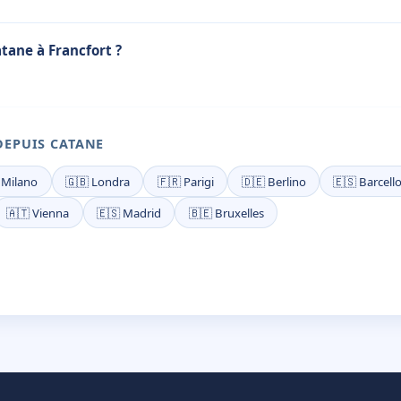
tane à Francfort ?
DEPUIS CATANE
 Milano
🇬🇧 Londra
🇫🇷 Parigi
🇩🇪 Berlino
🇪🇸 Barcell
🇦🇹 Vienna
🇪🇸 Madrid
🇧🇪 Bruxelles