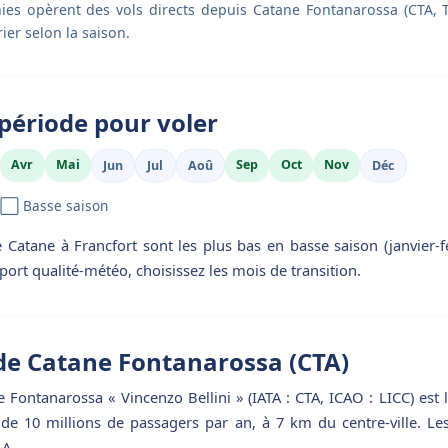
es opèrent des vols directs depuis Catane Fontanarossa (CTA, Te
ier selon la saison.
période pour voler
Avr
Mai
Sep
Oct
Nov
Jun
Jul
Aoû
Déc
 ⬜ Basse saison
e Catane à Francfort sont les plus bas en basse saison (janvier-f
port qualité-météo, choisissez les mois de transition.
de Catane Fontanarossa (CTA)
 Fontanarossa « Vincenzo Bellini » (IATA : CTA, ICAO : LICC) est 
s de 10 millions de passagers par an, à 7 km du centre-ville. Les
 A.