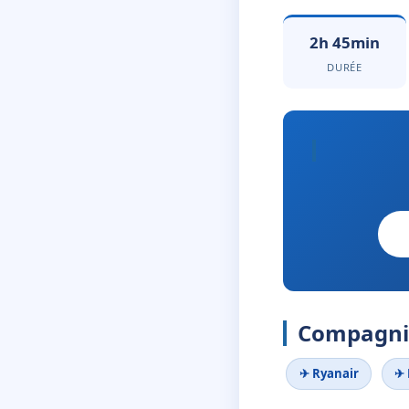
2h 45min
DURÉE
Compagnie
✈ Ryanair
✈ 