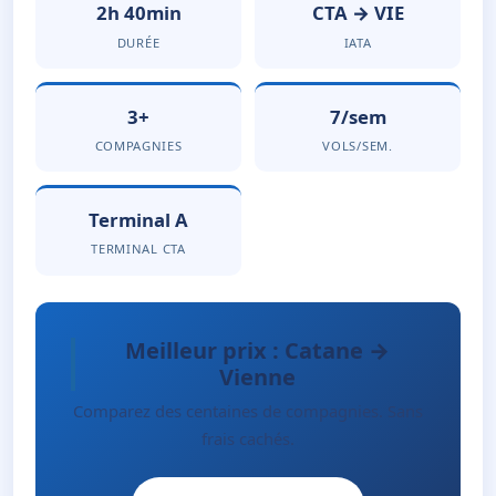
2h 40min
CTA → VIE
DURÉE
IATA
3+
7/sem
COMPAGNIES
VOLS/SEM.
Terminal A
TERMINAL CTA
Meilleur prix : Catane →
Vienne
Comparez des centaines de compagnies. Sans
frais cachés.