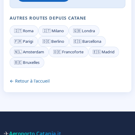
AUTRES ROUTES DEPUIS CATANE
🇮🇹 Roma
🇮🇹 Milano
🇬🇧 Londra
🇫🇷 Parigi
🇩🇪 Berlino
🇪🇸 Barcellona
🇳🇱 Amsterdam
🇩🇪 Francoforte
🇪🇸 Madrid
🇧🇪 Bruxelles
← Retour à l'accueil
✈
Aeroporto Catania
.it