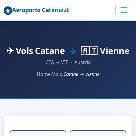
Aeroporto Catania
.it
✈ Vols Catane
→
🇦🇹 Vienne
CTA → VIE · Austria
Home
›
Vols
›
Catane → Vienne