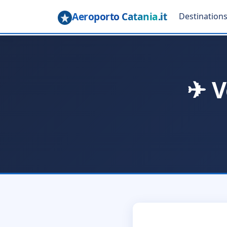
Aeroporto Catania
.it
Destination
✈ V