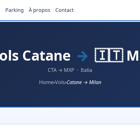
s
Parking
À propos
Contact
ols Catane
→
🇮🇹 M
CTA → MXP · Italia
Home
›
Vols
›
Catane → Milan