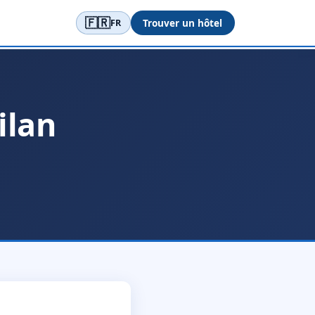
🇫🇷
Trouver un hôtel
FR
ilan