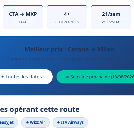
CTA → MXP
4+
21/sem
IATA
COMPAGNIES
VOLS/SEM.
Meilleur prix : Catane → Milan
Comparez des centaines de compagnies. Sans frais cachés.
✈ Toutes les dates
📅 Semaine prochaine (13/08/2026
s opérant cette route
easyJet
✈ Wizz Air
✈ ITA Airways