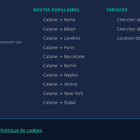
ROUTES POPULAIRES
SERVICES
Catane → Rome
Chercher d
Catane → Milan
Chercher d
Catane → Londres
Location de
 recevoir une
Catane → Paris
Catane → Barcelone
Catane → Berlin
Catane → Naples
Catane → Venise
Catane → New York
Catane → Dubaï
e
Politique de cookies
.
© 2025 Aeroporto Catania.it – Tous droits réservés
Privacy
·
Cookie
·
À propo