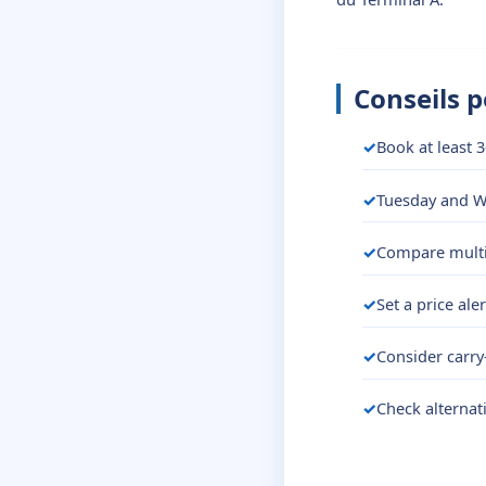
Conseils 
Book at least 3
Tuesday and We
Compare multip
Set a price ale
Consider carry
Check alternat