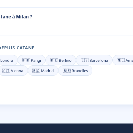
tane à Milan ?
DEPUIS CATANE
 Londra
🇫🇷 Parigi
🇩🇪 Berlino
🇪🇸 Barcellona
🇳🇱 Am
🇦🇹 Vienna
🇪🇸 Madrid
🇧🇪 Bruxelles