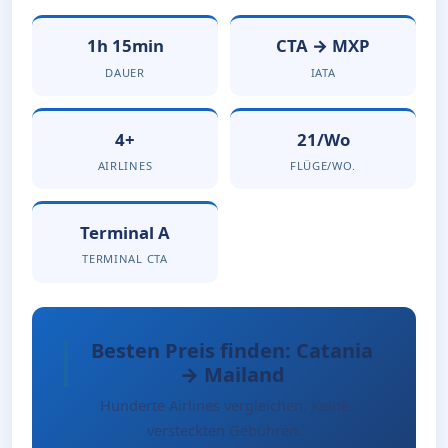
1h 15min
CTA → MXP
DAUER
IATA
4+
21/Wo
AIRLINES
FLÜGE/WO.
Terminal A
TERMINAL CTA
Besten Preis finden: Catania
→ Mailand
Hunderte Airlines vergleichen. Keine
versteckten Gebühren.