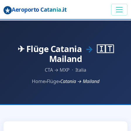
Aeroporto Catania
.it
✈ Flüge Catania
→
🇮🇹
Mailand
CTA → MXP · Italia
Home
›
Flüge
›
Catania → Mailand