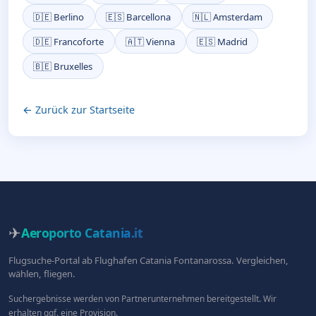
🇩🇪 Berlino
🇪🇸 Barcellona
🇳🇱 Amsterdam
🇩🇪 Francoforte
🇦🇹 Vienna
🇪🇸 Madrid
🇧🇪 Bruxelles
← Zurück zur Startseite
✈
Aeroporto Catania
.it
Flugsuche-Portal ab Flughafen Catania Fontanarossa. Vergleichen,
wählen, fliegen.
Suchergebnisse werden von Partnerunternehmen bereitgestellt. Wir
erhalten ggf. eine Provision.