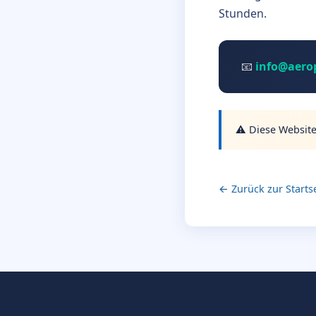
Stunden.
📧
info@aerop
⚠️ Diese Website
← Zurück zur Starts