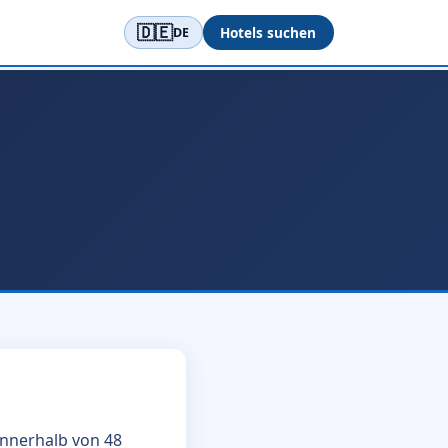
🇩🇪
Hotels suchen
DE
innerhalb von 48