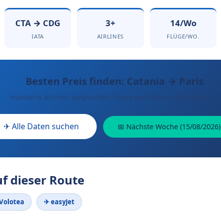
CTA → CDG
3+
14/Wo
IATA
AIRLINES
FLÜGE/WO.
Besten Preis finden: Catania → Paris
Hunderte Airlines vergleichen. Keine versteckten Gebühren.
✈ Alle Daten suchen
📅 Nächste Woche (15/08/2026)
uf dieser Route
Volotea
✈ easyJet