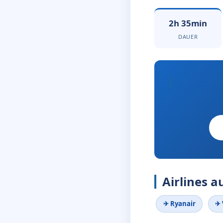
2h 35min
DAUER
Airlines a
✈ Ryanair
✈ 