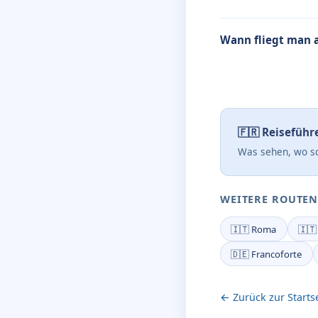
Wann fliegt man 
🇫🇷 Reiseführ
Was sehen, wo sc
WEITERE ROUTEN
🇮🇹 Roma
🇮🇹
🇩🇪 Francoforte
← Zurück zur Starts