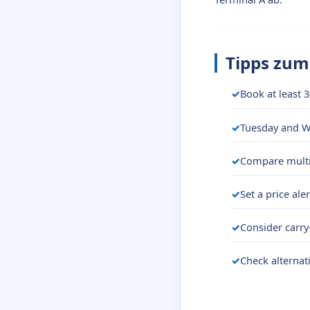
Tipps zum
Book at least 3
Tuesday and We
Compare multip
Set a price ale
Consider carry
Check alternati