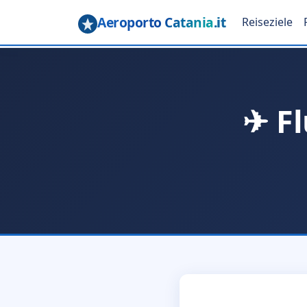
Aeroporto Catania
.it
Reiseziele
✈ F