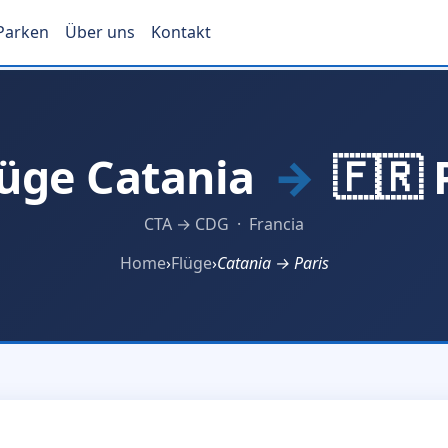
Parken
Über uns
Kontakt
lüge Catania
→
🇫🇷 
CTA → CDG · Francia
Home
›
Flüge
›
Catania → Paris