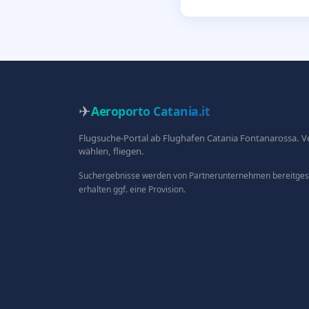
✈
Aeroporto Catania
.it
Flugsuche-Portal ab Flughafen Catania Fontanarossa. V
wählen, fliegen.
Suchergebnisse werden von Partnerunternehmen bereitgeste
erhalten ggf. eine Provision.