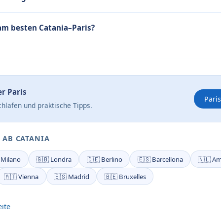
am besten Catania–Paris?
er Paris
Pari
hlafen und praktische Tipps.
 AB CATANIA
 Milano
🇬🇧 Londra
🇩🇪 Berlino
🇪🇸 Barcellona
🇳🇱 A
🇦🇹 Vienna
🇪🇸 Madrid
🇧🇪 Bruxelles
eite