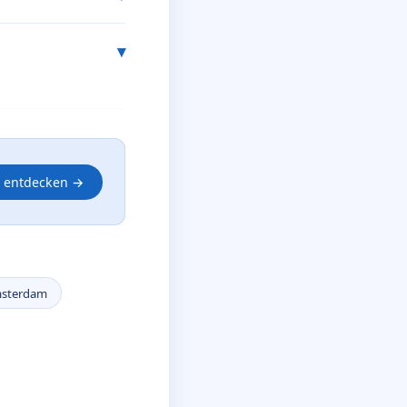
s entdecken →
msterdam