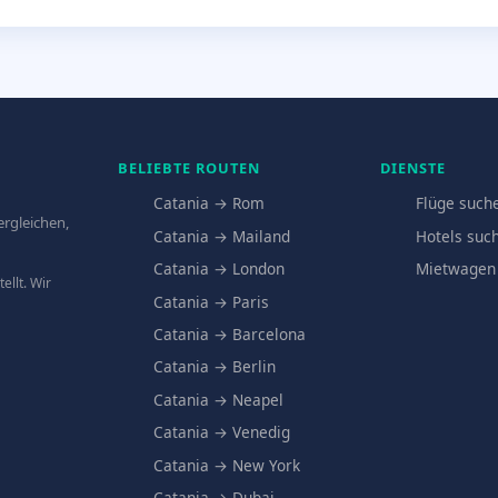
BELIEBTE ROUTEN
DIENSTE
Catania → Rom
Flüge such
ergleichen,
Catania → Mailand
Hotels suc
Catania → London
Mietwagen
llt. Wir
Catania → Paris
Catania → Barcelona
Catania → Berlin
Catania → Neapel
Catania → Venedig
Catania → New York
Catania → Dubai