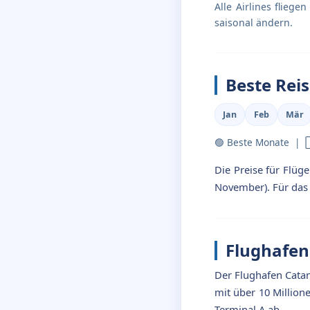
Alle Airlines flieg
saisonal ändern.
Beste Reis
Jan
Feb
Mär
🟢 Beste Monate |
Die Preise für Flüg
November). Für das b
Flughafen
Der Flughafen Catani
mit über 10 Million
Terminal A ab.