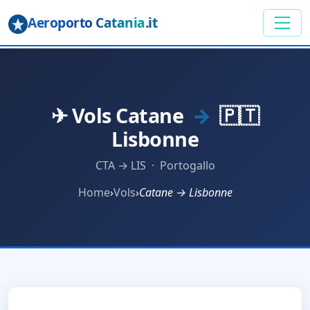
Aeroporto Catania
.it
✈ Vols Catane
→
🇵🇹
Lisbonne
CTA → LIS · Portogallo
Home
›
Vols
›
Catane → Lisbonne