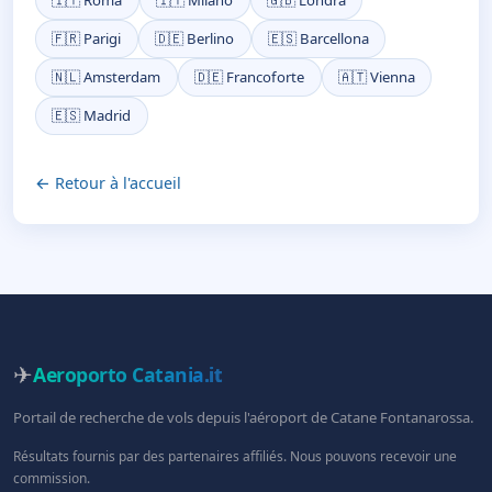
🇫🇷 Parigi
🇩🇪 Berlino
🇪🇸 Barcellona
🇳🇱 Amsterdam
🇩🇪 Francoforte
🇦🇹 Vienna
🇪🇸 Madrid
← Retour à l'accueil
✈
Aeroporto Catania
.it
Portail de recherche de vols depuis l'aéroport de Catane Fontanarossa.
Résultats fournis par des partenaires affiliés. Nous pouvons recevoir une
commission.