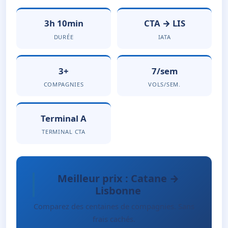
3h 10min
CTA → LIS
DURÉE
IATA
3+
7/sem
COMPAGNIES
VOLS/SEM.
Terminal A
TERMINAL CTA
Meilleur prix : Catane →
Lisbonne
Comparez des centaines de compagnies. Sans
frais cachés.