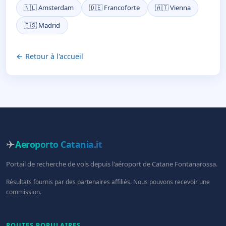
🇳🇱 Amsterdam
🇩🇪 Francoforte
🇦🇹 Vienna
🇪🇸 Madrid
← Retour à l'accueil
✈
Aeroporto Catania
.it
Portail de recherche de vols depuis l'aéroport de Catane Fontanarossa.
Résultats fournis par des partenaires affiliés. Nous pouvons recevoir une
commission.
ROUTES POPULAIRES