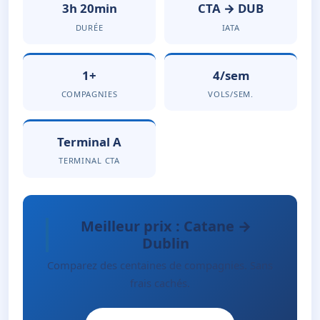
3h 20min
CTA → DUB
DURÉE
IATA
1+
4/sem
COMPAGNIES
VOLS/SEM.
Terminal A
TERMINAL CTA
Meilleur prix : Catane →
Dublin
Comparez des centaines de compagnies. Sans
frais cachés.