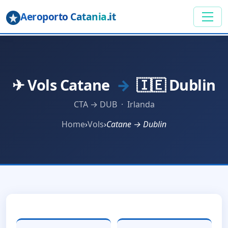
Aeroporto Catania
.it
✈ Vols Catane
→
🇮🇪 Dublin
CTA → DUB · Irlanda
Home
›
Vols
›
Catane → Dublin