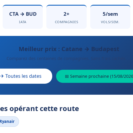
CTA → BUD
2+
5/sem
IATA
COMPAGNIES
VOLS/SEM.
Meilleur prix : Catane → Budapest
Comparez des centaines de compagnies. Sans frais cachés.
✈ Toutes les dates
📅 Semaine prochaine (15/08/2026
s opérant cette route
Ryanair