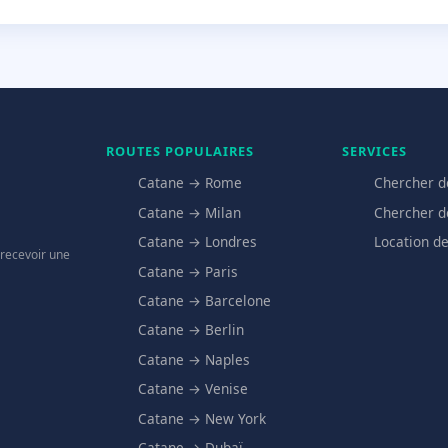
ROUTES POPULAIRES
SERVICES
Catane → Rome
Chercher d
Catane → Milan
Chercher d
Catane → Londres
Location de
 recevoir une
Catane → Paris
Catane → Barcelone
Catane → Berlin
Catane → Naples
Catane → Venise
Catane → New York
Catane → Dubaï