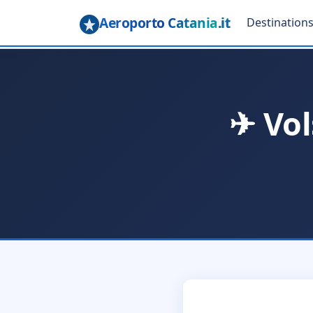
Aeroporto Catania
.it
Destination
✈ Vo