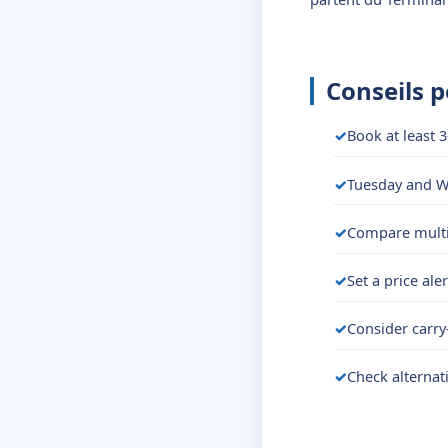
Conseils 
Book at least 3
Tuesday and We
Compare multip
Set a price ale
Consider carry
Check alternat