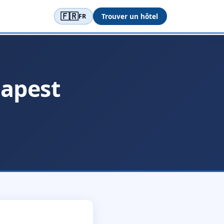
🇫🇷
Trouver un hôtel
FR
apest