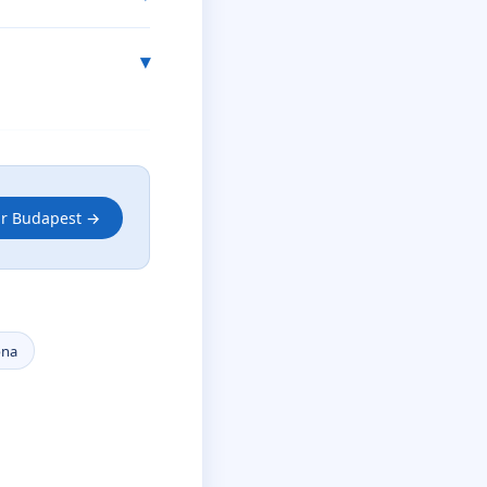
ir Budapest →
ona