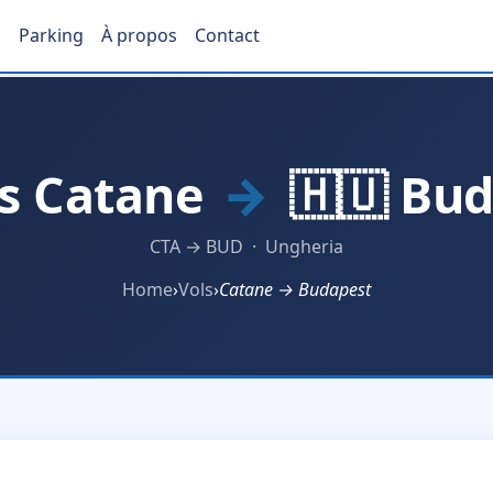
s
Parking
À propos
Contact
ls Catane
→
🇭🇺 Bud
CTA → BUD · Ungheria
Home
›
Vols
›
Catane → Budapest