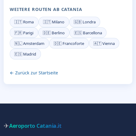
WEITERE ROUTEN AB CATANIA
🇮🇹 Roma
🇮🇹 Milano
🇬🇧 Londra
🇫🇷 Parigi
🇩🇪 Berlino
🇪🇸 Barcellona
🇳🇱 Amsterdam
🇩🇪 Francoforte
🇦🇹 Vienna
🇪🇸 Madrid
← Zurück zur Startseite
✈
Aeroporto Catania
.it