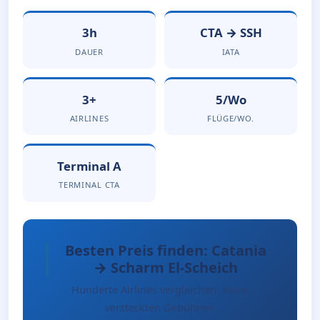
3h
CTA → SSH
DAUER
IATA
3+
5/Wo
AIRLINES
FLÜGE/WO.
Terminal A
TERMINAL CTA
Besten Preis finden: Catania
→ Scharm El-Scheich
Hunderte Airlines vergleichen. Keine
versteckten Gebühren.