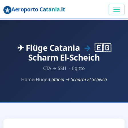
Aeroporto Catania
.it
✈ Flüge Catania
→
🇪🇬
Scharm El-Scheich
CTA → SSH · Egitto
Home
›
Flüge
›
Catania → Scharm El-Scheich