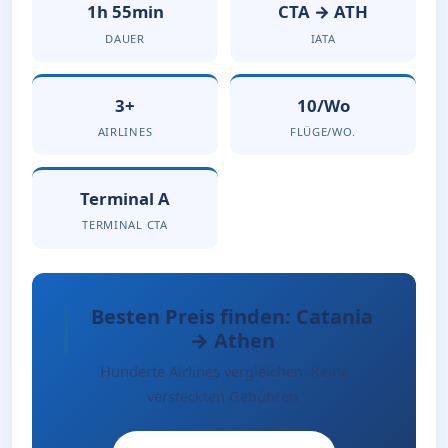
1h 55min
CTA → ATH
DAUER
IATA
3+
10/Wo
AIRLINES
FLÜGE/WO.
Terminal A
TERMINAL CTA
Besten Preis finden: Catania
→ Athen
Hunderte Airlines vergleichen. Keine
versteckten Gebühren.