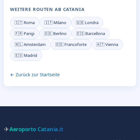
WEITERE ROUTEN AB CATANIA
🇮🇹 Roma
🇮🇹 Milano
🇬🇧 Londra
🇫🇷 Parigi
🇩🇪 Berlino
🇪🇸 Barcellona
🇳🇱 Amsterdam
🇩🇪 Francoforte
🇦🇹 Vienna
🇪🇸 Madrid
← Zurück zur Startseite
✈
Aeroporto Catania
.it