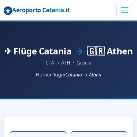
Aeroporto Catania
.it
✈ Flüge Catania
→
🇬🇷 Athen
CTA → ATH · Grecia
Home
›
Flüge
›
Catania → Athen