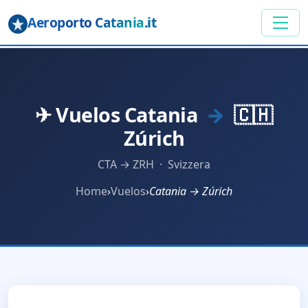
Aeroporto Catania
.it
✈ Vuelos Catania
→
🇨🇭
Zúrich
CTA → ZRH · Svizzera
Home
›
Vuelos
›
Catania → Zúrich