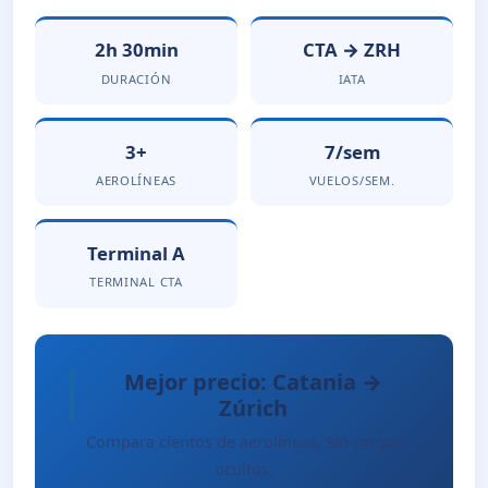
2h 30min
CTA → ZRH
DURACIÓN
IATA
3+
7/sem
AEROLÍNEAS
VUELOS/SEM.
Terminal A
TERMINAL CTA
Mejor precio: Catania →
Zúrich
Compara cientos de aerolíneas. Sin cargos
ocultos.