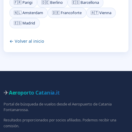
🇫🇷 Parigi
🇩🇪 Berlino
🇪🇸 Barcellona
🇳🇱 Amsterdam
🇩🇪 Francoforte
🇦🇹 Vienna
🇪🇸 Madrid
← Volver al inicio
✈
Aeroporto Catania
.it
Portal de búsqueda de vuelos desde el Aeropuerto de Catania
Fontanarossa.
Resultados proporcionados por socios afiliados. Podemos recibir una
comisión.