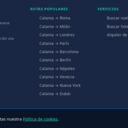
RUTAS POPULARES
SERVICIOS
Catania → Roma
Buscar vue
atania
Catania → Milán
Buscar hot
Catania → Londres
Alquiler de
cibir una
Catania → París
Catania → Barcelona
Catania → Berlín
Catania → Nápoles
Catania → Venecia
Catania → Nueva York
Catania → Dubái
ptas nuestra
Política de cookies
.
eroporto Catania.it – Todos los derechos reservados
Privacy
·
Cookie
·
Quién