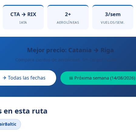
CTA → RIX
2+
3/sem
IATA
AEROLÍNEAS
VUELOS/SEM.
Mejor precio: Catania → Riga
Compara cientos de aerolíneas. Sin cargos ocultos.
✈ Todas las fechas
📅 Próxima semana (14/08/2026)
 en esta ruta
airBaltic