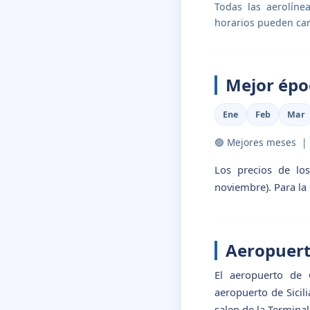
Todas las aerolíne
horarios pueden ca
Mejor épo
Ene
Feb
Mar
🟢 Mejores meses 
Los precios de lo
noviembre). Para la
Aeropuert
El aeropuerto de C
aeropuerto de Sicil
salen de la Terminal