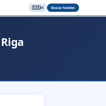
🇪🇸
Buscar hoteles
ES
 Riga