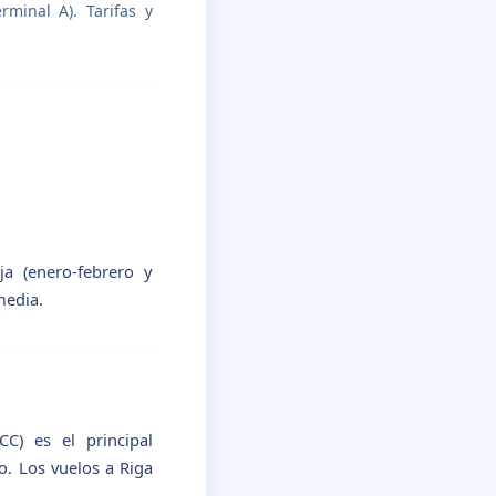
minal A). Tarifas y
a (enero-febrero y
media.
CC) es el principal
o. Los vuelos a Riga