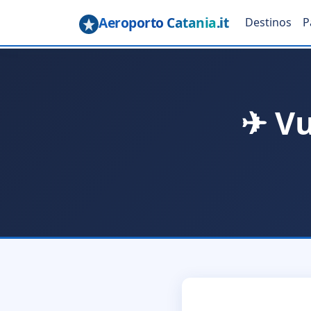
Aeroporto Catania
.it
Destinos
P
✈ Vu