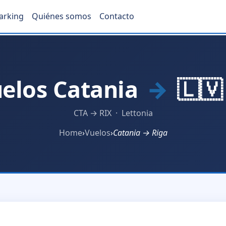
arking
Quiénes somos
Contacto
elos Catania
→
🇱🇻
CTA → RIX · Lettonia
Home
›
Vuelos
›
Catania → Riga