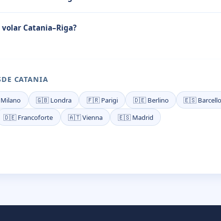
 volar Catania–Riga?
SDE CATANIA
 Milano
🇬🇧 Londra
🇫🇷 Parigi
🇩🇪 Berlino
🇪🇸 Barcell
🇩🇪 Francoforte
🇦🇹 Vienna
🇪🇸 Madrid