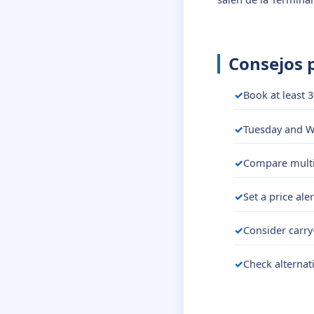
Consejos 
Book at least 3
Tuesday and We
Compare multip
Set a price ale
Consider carry
Check alternat